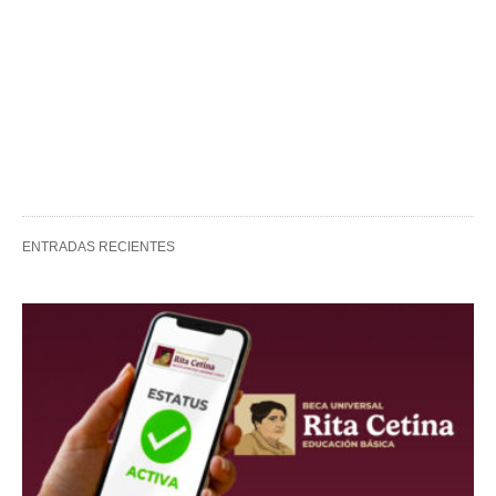
Rodrigo Canul
Director del medio de comunicación Informantes de
Bienestar. Si quieres contactarme para contarnos tu
historia puedes hacerlo a
rodrigo@informantesdebienestar.com
ETIQUETAS: