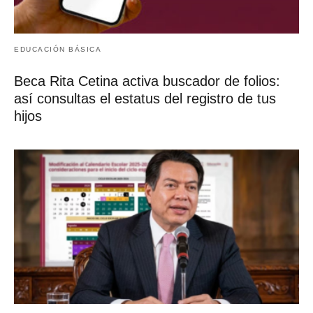
beca
beca benito juarez
benito juarez
deposito
fecha de pago
pago