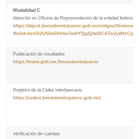
Modalidad C
Atención en Oficina de Representación de la entidad federativ
https://dgcst.becasbenitojuarez.gob.mx/sidgao/Sistemas
fbclid=IwAR2UNshDHrbe7wNYQgIQ4eDCATw2yWfzCq42
Publicación de resultados
https://www.gob.mx./becasbenitojuarez
Registro de la Clabe Interbancaria
https://subes.becasbenitojuarez.gob.mx/
Verificación de cuentas