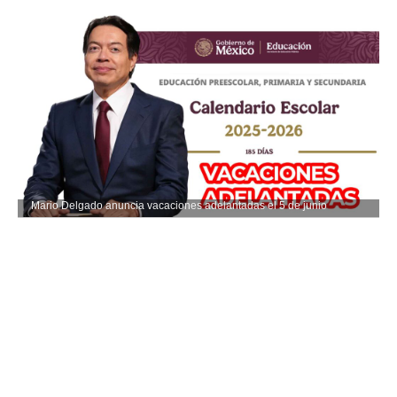
Mario Delgado anuncia vacaciones adelantadas el 5 de junio