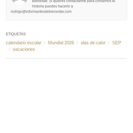
Bienestar. Si quieres contactarme para contarnos tu
historia puedes hacerlo a
rodrigo@informantesdebienestar.com
ETIQUETAS:
calendario escolar
Mundial 2026
olas de calor
SEP
vacaciones