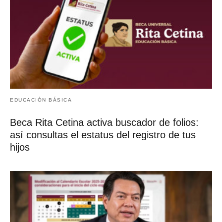
Rodrigo Canul
Director del medio de comunicación Informantes de
Bienestar. Si quieres contactarme para contarnos tu
historia puedes hacerlo a
rodrigo@informantesdebienestar.com
ETIQUETAS:
apoyo económico
Beca Benito Juárez
Beca Rita Cetina
calendario de pago
primaria
secundaria