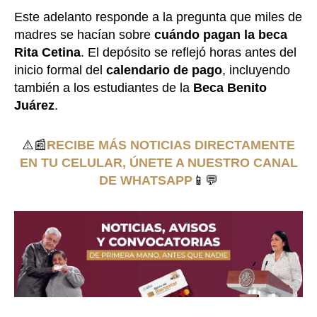
Este adelanto responde a la pregunta que miles de
madres se hacían sobre
cuándo pagan la beca
Rita Cetina
. El depósito se reflejó horas antes del
inicio formal del
calendario de pago
, incluyendo
también a los estudiantes de la
Beca Benito
Juárez
.
⚠️📰
RECIBE MÁS NOTICIAS DIRECTAMENTE
EN TU CELULAR, ÚNETE A NUESTRO CANAL
DE WHATSAPP
📱💬